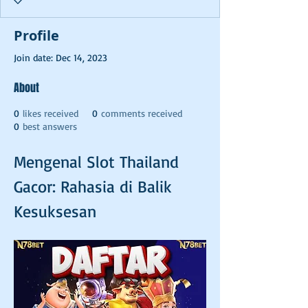
Profile
Join date: Dec 14, 2023
About
0
likes received
0
comments received
0
best answers
Mengenal Slot Thailand 
Gacor: Rahasia di Balik 
Kesuksesan