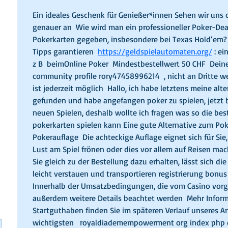
Ein ideales Geschenk für Genießer*innen Sehen wir uns d
genauer an  Wie wird man ein professioneller Poker-Dea
Pokerkarten gegeben, insbesondere bei Texas Hold‘em?
Tipps garantieren  
https://geldspielautomaten.org/
 : e
z B  beimOnline Poker  Mindestbestellwert 50 CHF  Dei
community profile rory47458996214  , nicht an Dritte 
ist jederzeit möglich  Hallo, ich habe letztens meine alt
gefunden und habe angefangen poker zu spielen, jetzt b
neuen Spielen, deshalb wollte ich fragen was so die bes
pokerkarten spielen kann Eine gute Alternative zum Poke
Pokerauflage  Die achteckige Auflage eignet sich für Sie
Lust am Spiel frönen oder dies vor allem auf Reisen mach
Sie gleich zu der Bestellung dazu erhalten, lässt sich d
leicht verstauen und transportieren registrierung bonus 
Innerhalb der Umsatzbedingungen, die vom Casino vor
außerdem weitere Details beachtet werden  Mehr Inform
Startguthaben finden Sie im späteren Verlauf unseres Art
wichtigsten   royaldiademempowerment org index php 